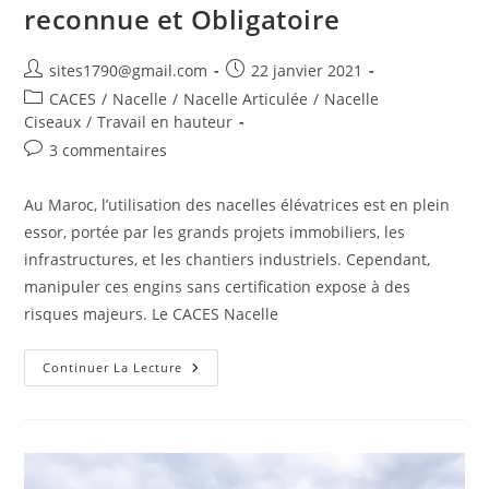
reconnue et Obligatoire
Auteur/autrice
Publication
sites1790@gmail.com
22 janvier 2021
de
publiée :
Post
CACES
/
Nacelle
/
Nacelle Articulée
/
Nacelle
la
category:
Ciseaux
/
Travail en hauteur
publication :
Commentaires
3 commentaires
de
la
Au Maroc, l’utilisation des nacelles élévatrices est en plein
publication :
essor, portée par les grands projets immobiliers, les
infrastructures, et les chantiers industriels. Cependant,
manipuler ces engins sans certification expose à des
risques majeurs. Le CACES Nacelle
CACES
Continuer La Lecture
Nacelle
Au
Maroc
:
Guide
Complet
Pour