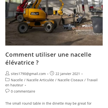
Comment utiliser une nacelle
élévatrice ?
Auteur/autrice
Publication
sites1790@gmail.com
22 janvier 2021
de
publiée :
Post
Nacelle
/
Nacelle Articulée
/
Nacelle Ciseaux
/
Travail
la
category:
en hauteur
publication :
Commentaires
0 commentaire
de
la
The small round table in the dinette may be great for
publication :