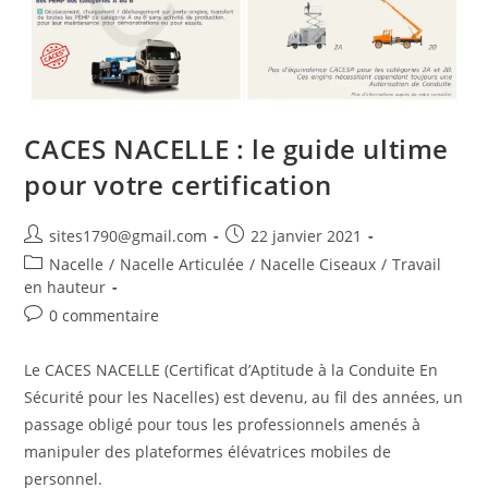
CACES NACELLE : le guide ultime
pour votre certification
Auteur/autrice
Publication
sites1790@gmail.com
22 janvier 2021
de
publiée :
Post
Nacelle
/
Nacelle Articulée
/
Nacelle Ciseaux
/
Travail
la
category:
en hauteur
publication :
Commentaires
0 commentaire
de
la
Le CACES NACELLE (Certificat d’Aptitude à la Conduite En
publication :
Sécurité pour les Nacelles) est devenu, au fil des années, un
passage obligé pour tous les professionnels amenés à
manipuler des plateformes élévatrices mobiles de
personnel.