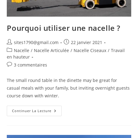
Pourquoi utiliser une nacelle ?
Auteur/autrice
Publication
sites1790@gmail.com
22 janvier 2021
de
publiée :
Post
Nacelle
/
Nacelle Articulée
/
Nacelle Ciseaux
/
Travail
la
category:
en hauteur
publication :
Commentaires
3 commentaires
de
la
The small round table in the dinette may be great for
publication :
casual meals with your family, but inviting overnight guests
course down with winter.
Pourquoi
Continuer La Lecture
Utiliser
Une
Nacelle
?