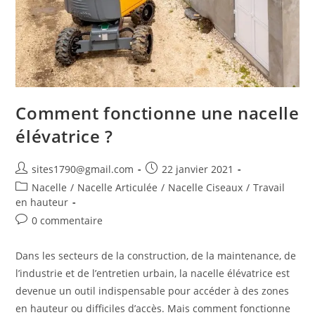
Comment fonctionne une nacelle
élévatrice ?
Auteur/autrice
Publication
sites1790@gmail.com
22 janvier 2021
de
publiée :
Post
Nacelle
/
Nacelle Articulée
/
Nacelle Ciseaux
/
Travail
la
category:
en hauteur
publication :
Commentaires
0 commentaire
de
la
Dans les secteurs de la construction, de la maintenance, de
publication :
l’industrie et de l’entretien urbain, la nacelle élévatrice est
devenue un outil indispensable pour accéder à des zones
en hauteur ou difficiles d’accès. Mais comment fonctionne