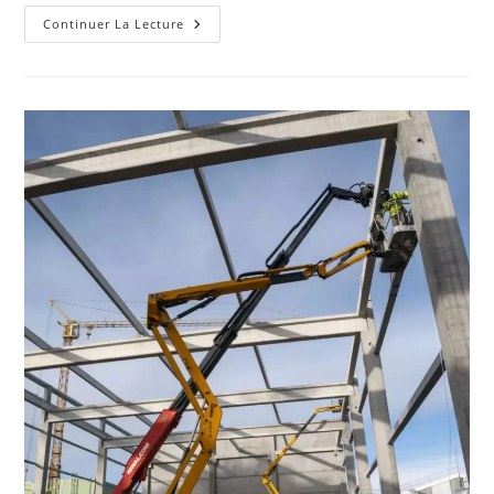
Guide
Continuer La Lecture
Complet
Du
Camion
Nacelle
:
Choix,
Utilisation
Et
Sécurité
Sur
Chantier