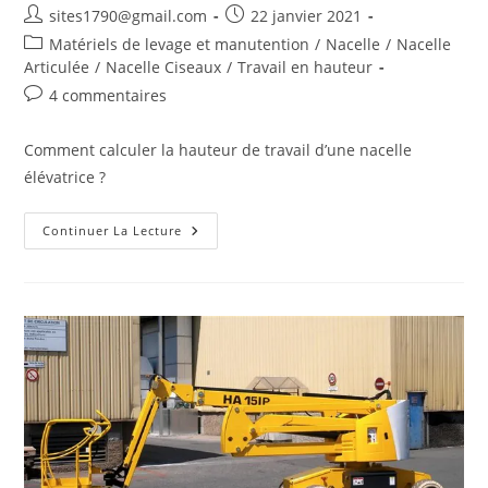
Auteur/autrice
Publication
sites1790@gmail.com
22 janvier 2021
de
publiée :
Post
Matériels de levage et manutention
/
Nacelle
/
Nacelle
la
category:
Articulée
/
Nacelle Ciseaux
/
Travail en hauteur
publication :
Commentaires
4 commentaires
de
la
Comment calculer la hauteur de travail d’une nacelle
publication :
élévatrice ?
Comment
Continuer La Lecture
Calculer
La
Hauteur
De
Travail
D’une
Nacelle
Élévatrice
?