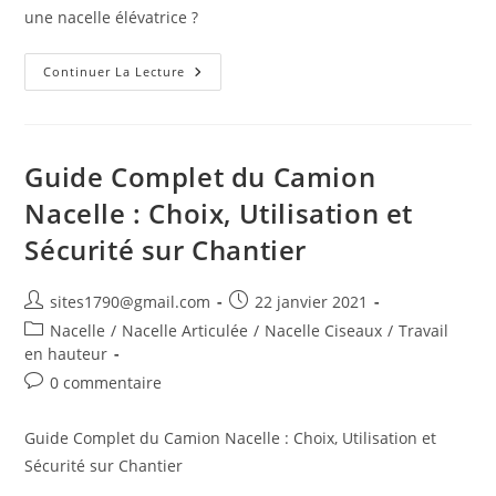
une nacelle élévatrice ?
Comment
Continuer La Lecture
Fonctionne
Une
Nacelle
Élévatrice
?
Guide Complet du Camion
Nacelle : Choix, Utilisation et
Sécurité sur Chantier
Auteur/autrice
Publication
sites1790@gmail.com
22 janvier 2021
de
publiée :
Post
Nacelle
/
Nacelle Articulée
/
Nacelle Ciseaux
/
Travail
la
category:
en hauteur
publication :
Commentaires
0 commentaire
de
la
Guide Complet du Camion Nacelle : Choix, Utilisation et
publication :
Sécurité sur Chantier