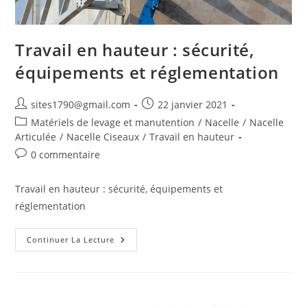
Travail en hauteur : sécurité,
équipements et réglementation
Auteur/autrice
Publication
sites1790@gmail.com
22 janvier 2021
de
publiée :
Post
Matériels de levage et manutention
/
Nacelle
/
Nacelle
la
category:
Articulée
/
Nacelle Ciseaux
/
Travail en hauteur
publication :
Commentaires
0 commentaire
de
la
Travail en hauteur : sécurité, équipements et
publication :
réglementation
Travail
Continuer La Lecture
En
Hauteur
:
Sécurité,
Équipements
Et
Réglementation