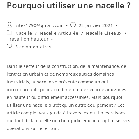
Pourquoi utiliser une nacelle ?
Auteur/autrice
Publication
sites1790@gmail.com
22 janvier 2021
de
publiée :
Post
Nacelle
/
Nacelle Articulée
/
Nacelle Ciseaux
/
la
category:
Travail en hauteur
publication :
Commentaires
3 commentaires
de
la
publication :
Dans le secteur de la construction, de la maintenance, de
l’entretien urbain et de nombreux autres domaines
industriels, la
nacelle
se présente comme un outil
incontournable pour accéder en toute sécurité aux zones
en hauteur ou difficilement accessibles. Mais
pourquoi
utiliser une nacelle
plutôt qu’un autre équipement ? Cet
article complet vous guide à travers les multiples raisons
qui font de la nacelle un choix judicieux pour optimiser vos
opérations sur le terrain.