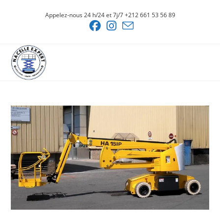
Skip
Appelez-nous 24 h/24 et 7j/7 +212 661 53 56 89
to
content