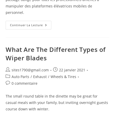
manipuler des plateformes élévatrices mobiles de
personnel.
CACES NACELLE :
Continuer La Lecture
Le
Guide
Ultime
Pour
Votre
Certification
What Are The Different Types of
Wiper Blades
Auteur/autrice
Publication
sites1790@gmail.com
22 janvier 2021
de
publiée :
Post
Auto Parts
/
Exhaust
/
Wheels & Tires
la
category:
Commentaires
0 commentaire
publication :
de
la
The small round table in the dinette may be great for
publication :
casual meals with your family, but inviting overnight guests
course down with winter.