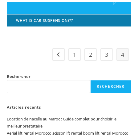
Car
WHAT IS CAR SUSPENSION???
1
2
3
4
Go to the previous page
Rechercher
RECHERCHER
Articles récents
Location de nacelle au Maroc : Guide complet pour choisir le
meilleur prestataire
Aerial lift rental Morocco scissor lift rental boom lift rental Morocco