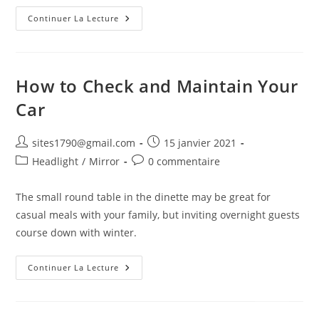
What
Continuer La Lecture
Are
The
Different
Types
Of
Wiper
How to Check and Maintain Your
Blades
Car
Auteur/autrice
Publication
sites1790@gmail.com
15 janvier 2021
de
publiée :
Post
Commentaires
Headlight
/
Mirror
0 commentaire
la
category:
de
publication :
la
The small round table in the dinette may be great for
publication :
casual meals with your family, but inviting overnight guests
course down with winter.
How
Continuer La Lecture
To
Check
And
Maintain
Your