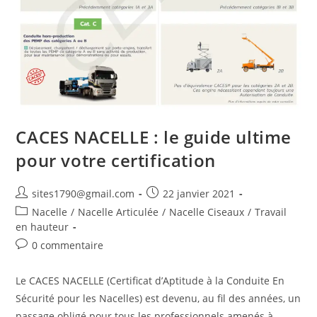
CACES NACELLE : le guide ultime
pour votre certification
Auteur/autrice
Publication
sites1790@gmail.com
22 janvier 2021
de
publiée :
Post
Nacelle
/
Nacelle Articulée
/
Nacelle Ciseaux
/
Travail
la
category:
en hauteur
publication :
Commentaires
0 commentaire
de
la
Le CACES NACELLE (Certificat d’Aptitude à la Conduite En
publication :
Sécurité pour les Nacelles) est devenu, au fil des années, un
passage obligé pour tous les professionnels amenés à