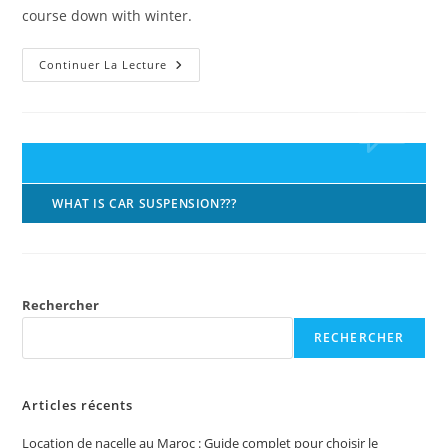
course down with winter.
What
Continuer La Lecture
Are
The
Different
Types
Of
Wiper
Blades
WHAT IS CAR SUSPENSION???
Rechercher
RECHERCHER
Articles récents
Location de nacelle au Maroc : Guide complet pour choisir le