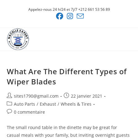
Skip
Appelez-nous 24 h/24 et 7j/7 +212 661 53 56 89
to
content
What Are The Different Types of
Wiper Blades
Auteur/autrice
Publication
sites1790@gmail.com
22 janvier 2021
de
publiée :
Post
Auto Parts
/
Exhaust
/
Wheels & Tires
la
category:
Commentaires
0 commentaire
publication :
de
la
The small round table in the dinette may be great for
publication :
casual meals with your family, but inviting overnight guests