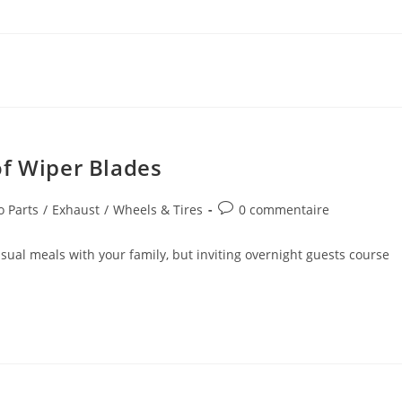
of Wiper Blades
Commentaires
o Parts
/
Exhaust
/
Wheels & Tires
0 commentaire
y:
de
la
sual meals with your family, but inviting overnight guests course
publication :