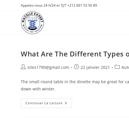
Skip
Appelez-nous 24 h/24 et 7j/7 +212 661 53 56 89
to
content
What Are The Different Types 
Auteur/autrice
Publication
Post
sites1790@gmail.com
22 janvier 2021
Aut
de
publiée :
categor
la
The small round table in the dinette may be great for ca
publication :
down with winter.
What
Continuer La Lecture
Are
The
Different
Types
Of
Wiper