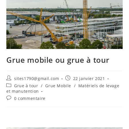
Grue mobile ou grue à tour
Auteur/autrice
Publication
sites1790@gmail.com
22 janvier 2021
de
publiée :
Post
Grue à tour
/
Grue Mobile
/
Matériels de levage
la
category:
et manutention
publication :
Commentaires
0 commentaire
de
la
publication :
Aller
au