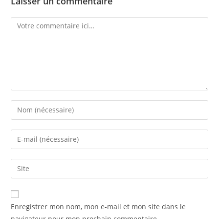
Laisser un commentaire
Comment
Enter
your
name
Enter
or
your
username
email
Saisir
to
address
l’URL
comment
to
de
comment
votre
Enregistrer mon nom, mon e-mail et mon site dans le
site
navigateur pour mon prochain commentaire.